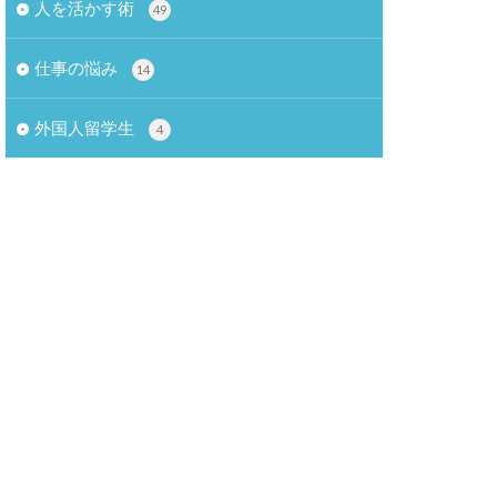
人を活かす術
49
仕事の悩み
14
外国人留学生
4