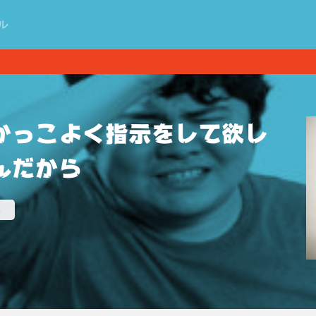
ル
かっこよく指示をして欲し
んだから
み