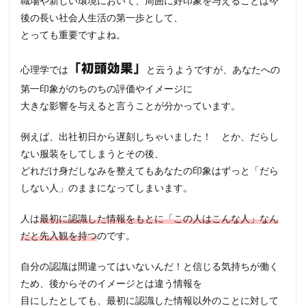
職場や新しい環境において、周囲に好印象を与えることは今
後の長い社会人生活の第一歩として、
とっても重要ですよね。
「初頭効果」
心理学では
と云うようですが、あなたへの
第一印象がのちのちの評価やイメージに
大きな影響を与えると言うことが分かっています。
例えば、出社初日から遅刻しちゃいました！ とか、だらし
ない服装をしてしまうとその後、
どれだけ身だしなみを整えてもあなたの印象はずっと「だら
しない人」のままになってしまいます。
人は
最初に認識した情報をもとに「この人はこんな人」なん
だと先入観を持つ
のです。
自分の認識は間違ってはいないんだ！と信じる気持ちが働く
ため、後からそのイメージとは違う情報を
目にしたとしても、最初に認識した情報以外のことに対して