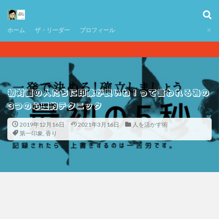
ホーム
ザ・リーダー
プロフィール
初対面の人たちに印象が良いね！って言われる為の
3つの心理的テクニック
2019年12月16日
2021年3月16日
人を活かす術
第一印象
,
香り